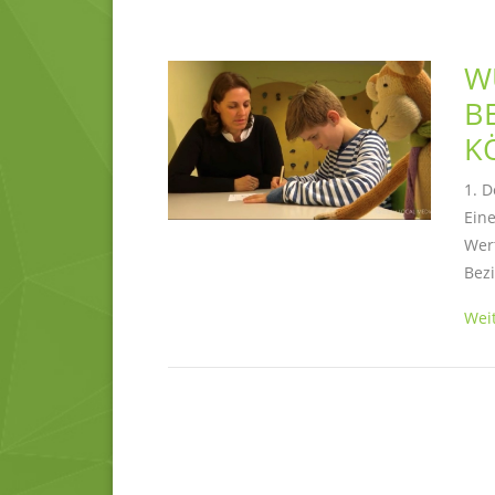
W
B
K
1. 
Eine
Wert
Bez
Weit