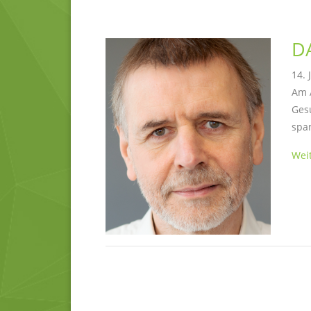
D
14. 
Am A
Gesu
spa
Weit