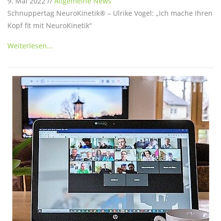
9. Mai 2022 //
Allgemeine News
Schnuppertag NeuroKinetik® – Ulrike Vogel: „Ich mache Ihren
Kopf fit mit NeuroKinetik“
Weiterlesen...