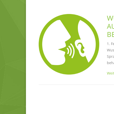
W
A
B
1. F
Wus
Spra
beh
Weit